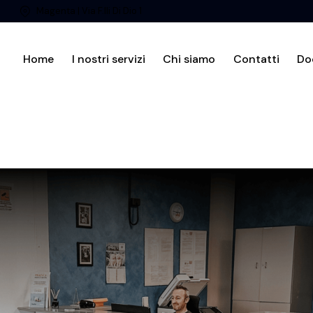
Magenta | Via F.lli Di Dio 1
Home
I nostri servizi
Chi siamo
Contatti
Do
Home
I nostri servizi