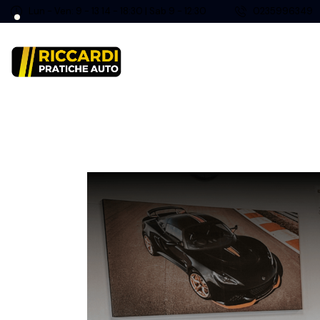
Lun - Ven: 9 - 13 14 - 18:30 | Sab 9 - 12:30
0235996349