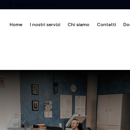
Magenta | Via F.lli Di Dio 1
Home
I nostri servizi
Chi siamo
Contatti
Do
Home
I nostri servizi