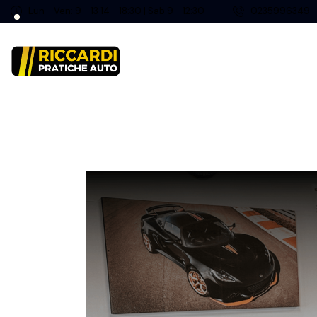
Lun - Ven: 9 - 13 14 - 18:30 | Sab 9 - 12:30
0235996349