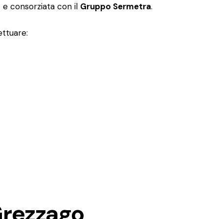
a
e consorziata con il
Gruppo Sermetra
.
ettuare:
Grezzago