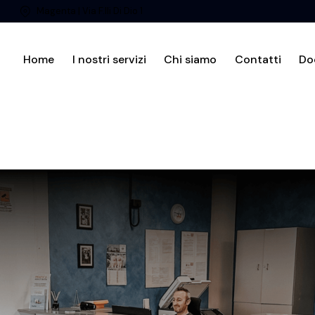
Magenta | Via F.lli Di Dio 1
Home
I nostri servizi
Chi siamo
Contatti
Do
Home
I nostri servizi