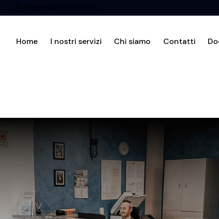
Magenta | Via F.lli Di Dio 1
Home
I nostri servizi
Chi siamo
Contatti
Do
Home
I nostri servizi